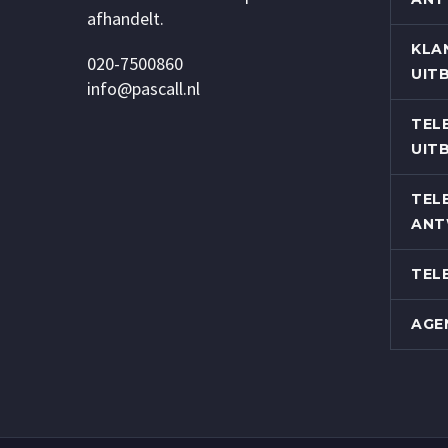
afhandelt.
KLA
020-7500860
UIT
info@pascall.nl
TEL
UIT
TEL
ANT
TEL
AGE