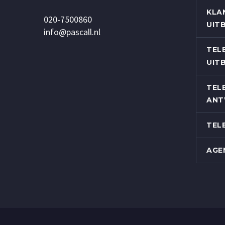
KLA
020-7500860
UIT
info@pascall.nl
TEL
UIT
TEL
ANT
TEL
AGE