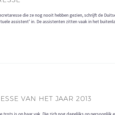
retaresse die ze nog nooit hebben gezien, schrijft de Duitse
uele assistent’ in. De assistenten zitten vaak in het buiten
SSE VAN HET JAAR 2013
 trots is op haar vak. Die zich nog dagelijks op persoonlijk 